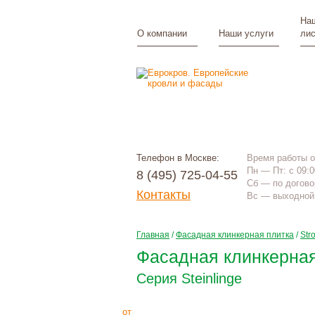
Наш
О компании
Наши услуги
лис
Телефон в Москве:
Время работы 
Пн — Пт: с 09:0
8 (495) 725-04-55
Сб — по догово
Контакты
Вс — выходной 
Главная
/
Фасадная клинкерная плитка
/
Str
Фасадная клинкерная
Серия Steinlinge
3005
Р
+
монтаж
от