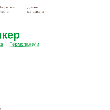
Вопросы и
Другие
ответы
материалы
нкер
ка
Термопанели
у