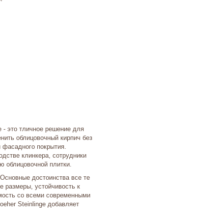
e - это тличное решение для
енить облицовочный кирпич без
и фасадного покрытия.
одстве клинкера, сотрудники
ю облицовочной плитки.
. Основные достоинства все те
е размеры, устойчивость к
мость со всеми современными
eher Steinlinge добавляет