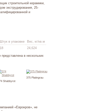
авщик строительной керамики,
ом экструдирования, 25-
валифицированной и
Штук в упаковке
Вес, кг/кв.м
18
24,624
ge представлена в нескольких
375 Platingrau
74 Shabbyrot
омпанией «Еврокров», не