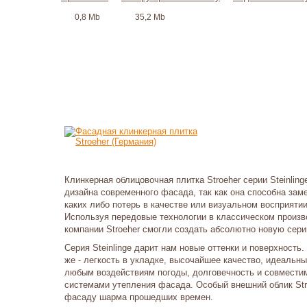
0,8 Mb
35,2 Mb
Клинкерная облицовочная плитка Stroeher серии Steinling
дизайна современного фасада, так как она способна зам
каких либо потерь в качестве или визуальном восприяти
Используя передовые технологии в классическом произв
компании Stroeher смогли создать абсолютно новую сери
Серия Steinlinge дарит нам новые оттенки и поверхность
же - легкость в укладке, высочайшее качество, идеальны
любым воздействиям погоды, долговечность и совмести
системами утепления фасада. Особый внешний облик Stro
фасаду шарма прошедших времен.