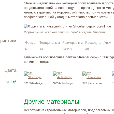
Stroeher - единственный немецкий производитель и пост
предоставляющий на все продукты, произведённые метод
летнюю гарантию на морозоустойчивость, при условии к
профессиональной укладки материала специалистом.
Форматы клинкерной плитки Stroeher серии Steinlinge
еристики
Формат
Толщина, мм
Размеры, мм
Расход, шт./кв.м
NF
14
240*71
48
Клинкерная облицовочная плитка Stroeher серии Steinlin
сериях и цветах.
Цвета
3005
₽
т
за 1 м²
371 Silberbeige
372 Amberbeige
373 Flammenrot
3
Другие материалы
Ассортимент строительных материалов, предлагаемых к