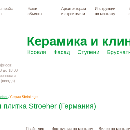
 прайс-
Наши
Архитекторам
Инструкции
т
объекты
и строителям
по монтажу
Керамика и кли
Кровля
Фасад
Ступени
Брусчат
офисов:
0 до 18:00
ренности
(всегда)
oeher
/
Серия Steinlinge
 плитка Stroeher (Германия)
Прайс-лист
Инструкция по монтажу
Видео по монтаж