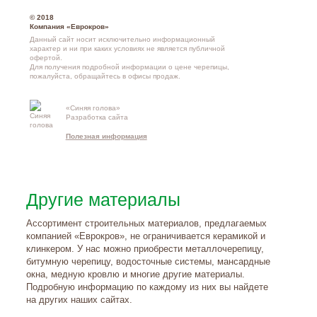
© 2018
Компания «Еврокров»
Данный сайт носит исключительно информационный
характер и ни при каких условиях не является публичной
офертой.
Для получения подробной информации о
цене черепицы
,
пожалуйста, обращайтесь в офисы продаж.
«Синяя голова»
Контакты и
Разработка сайта
схема проезд
Полезная информация
Другие материалы
Ассортимент строительных материалов, предлагаемых
компанией «Еврокров», не ограничивается керамикой и
клинкером. У нас можно приобрести металлочерепицу,
битумную черепицу, водосточные системы, мансардные
окна, медную кровлю и многие другие материалы.
Подробную информацию по каждому из них вы найдете
на других наших сайтах.