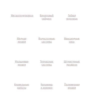
Металлочерепица
Виниловый
Гибкая
сайдинг
черепица
Медная
Водосточные
Мансардные
кровля
системы
окна
Фальцевая
Террасные
Штукатурные
кровля
системы
профили
Кровельные
Керамика
Полимерная
работы
и клинкер
кровля