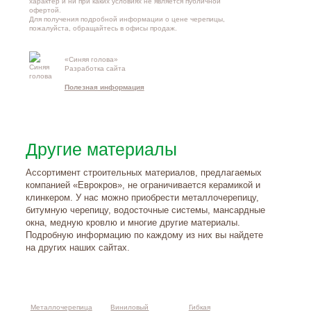
характер и ни при каких условиях не является публичной
офертой.
Для получения подробной информации о
цене черепицы
,
пожалуйста, обращайтесь в офисы продаж.
«Синяя голова»
Контакты и
Разработка сайта
схема проезд
Полезная информация
Другие материалы
Ассортимент строительных материалов, предлагаемых
компанией «Еврокров», не ограничивается керамикой и
клинкером. У нас можно приобрести металлочерепицу,
битумную черепицу, водосточные системы, мансардные
окна, медную кровлю и многие другие материалы.
Подробную информацию по каждому из них вы найдете
на других наших сайтах.
Металлочерепица
Виниловый
Гибкая