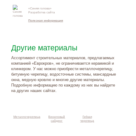
«Синяя голова»
Контакты и
Разработка сайта
схема проезд
Полезная информация
Другие материалы
Ассортимент строительных материалов, предлагаемых
компанией «Еврокров», не ограничивается керамикой и
клинкером. У нас можно приобрести металлочерепицу,
битумную черепицу, водосточные системы, мансардные
окна, медную кровлю и многие другие материалы.
Подробную информацию по каждому из них вы найдете
на других наших сайтах.
Металлочерепица
Виниловый
Гибкая
сайдинг
черепица