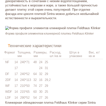
декоративность в сочетании с низким водопоглощением,
устойчивостью к морозам и жаре, а также большой прочностью
делают плитку этой серии очень популярной. При отделке
фасада или цоколя плиткой Sintra можно добиться необычайной
естественности и выразительности.
Форма профиля элементов клинкерной плитки Feldhaus Klinker
Технические характеристики
Формат
Толщина,
Размеры,
Расход,
Штук в
Вес, кг/
мм
мм
шт./кв.м
упаковке
кв.м
NF
14
240*71
48
24
25
17
24
31
DF
17
240*52
64
32
29
2DF
14
240*113
32
16
29,2
WF
17
210*50
74
27
29
WDF
14
215*65
60
30
25
LDF
14
290*52
54
27
26
Клинкерная облицовочная плитка Feldhaus Klinker серии Sintra