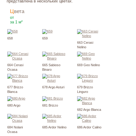
представлена в нескольких цветах.
Цвета
3010
₽
от
за 1 м²
658
659
663 Cerasi
Nelino
664 Cerasi
665 Sabioso
669 Geo Nelino
Ocasa
Binaro
677 Brizzo
678 Argo Asturi
679 Brizzo
Blanca
Linguro
680 Argo
681 Brizzo
682 Argo Blanca
684 Nolani
685 Ardor Nelino
686 Ardor Calino
Ocasa