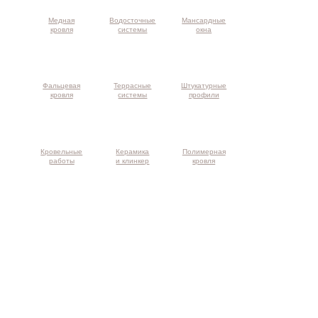
Медная
Водосточные
Мансардные
кровля
системы
окна
Фальцевая
Террасные
Штукатурные
кровля
системы
профили
Кровельные
Керамика
Полимерная
работы
и клинкер
кровля