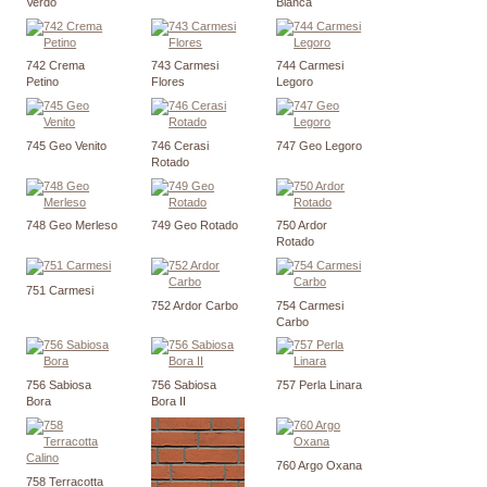
Verdo
Blanca
742 Crema
743 Carmesi
744 Carmesi
Petino
Flores
Legoro
745 Geo Venito
746 Cerasi
747 Geo Legoro
Rotado
748 Geo Merleso
749 Geo Rotado
750 Ardor
Rotado
751 Carmesi
752 Ardor Carbo
754 Carmesi
Carbo
756 Sabiosa
756 Sabiosa
757 Perla Linara
Bora
Bora II
760 Argo Oxana
758 Terracotta