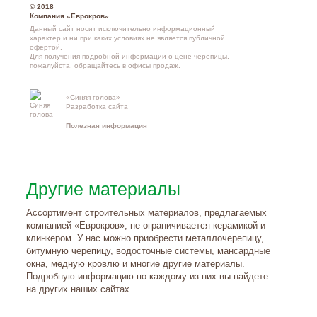
© 2018
Компания «Еврокров»
Данный сайт носит исключительно информационный
характер и ни при каких условиях не является публичной
офертой.
Для получения подробной информации о
цене черепицы
,
пожалуйста, обращайтесь в офисы продаж.
«Синяя голова»
Контакты и
Разработка сайта
схема проезд
Полезная информация
Другие материалы
Ассортимент строительных материалов, предлагаемых
компанией «Еврокров», не ограничивается керамикой и
клинкером. У нас можно приобрести металлочерепицу,
битумную черепицу, водосточные системы, мансардные
окна, медную кровлю и многие другие материалы.
Подробную информацию по каждому из них вы найдете
на других наших сайтах.