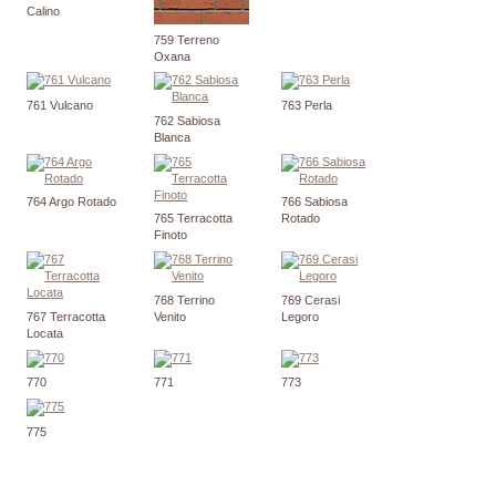
Calino
759 Terreno
Oxana
761 Vulcano
763 Perla
762 Sabiosa
Blanca
764 Argo Rotado
766 Sabiosa
765 Terracotta
Rotado
Finoto
768 Terrino
769 Cerasi
767 Terracotta
Venito
Legoro
Locata
770
771
773
775