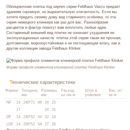
Облицовочная плитка под кирпич серии Feldhaus Vascu придает
зданиям скромную, но выразительную элегантность. Если вы
хотите придать своему дому вид старинного особняка, то эта
серия немецкого клинкера как раз для вас. Разнообразие
расцветок и фактур помогут вам воплотить любые идеи.
Состаренный внешний вид плитки не означает ухудшения ее
эксплуатационных качеств: плитка этой серии такая же прочная,
долговечная, морозоустойчивая и не поглощающая влагу, как и
другие коллекции завода Feldhaus Klinker.
Форма профиля элементов клинкерной плитки Feldhaus Klinker
Технические характеристики
Формат
Толщина,
Размеры,
Расход,
Штук в
Вес, кг/
мм
мм
шт./кв.м
упаковке
кв.м
NF
14
240*71
48
24
25
17
24
31
DF
14
240*52
64
32
24
LDF
14
290*52
54
27
26