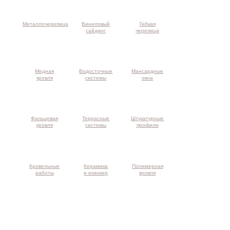
Металлочерепица
Виниловый
Гибкая
сайдинг
черепица
Медная
Водосточные
Мансардные
кровля
системы
окна
Фальцевая
Террасные
Штукатурные
кровля
системы
профили
Кровельные
Керамика
Полимерная
работы
и клинкер
кровля